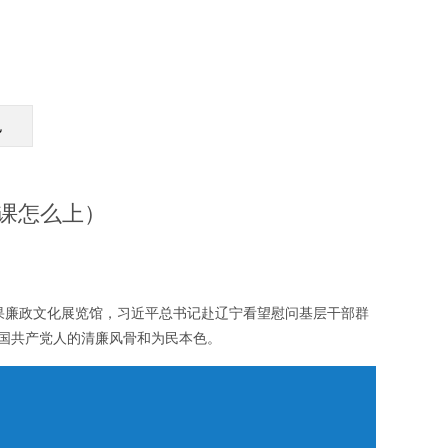
包
政课怎么上）
果廉政文化展览馆，习近平总书记赴辽宁看望慰问基层干部群
中国共产党人的清廉风骨和为民本色。