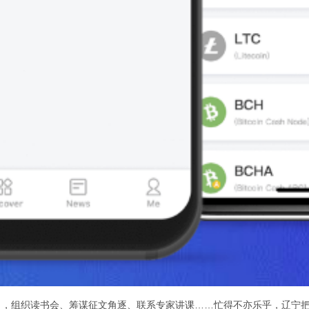
，组织读书会、筹谋征文角逐、联系专家讲课……忙得不亦乐乎，辽宁把家