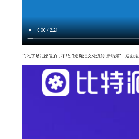
而吃了是很鄙俚的，不绝打造廉洁文化流传“新场景”，迎面